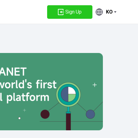
Sign Up
KO