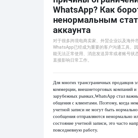
WhatsApp? Как боро
ненормальным ста
аккаунта
对于很多跨境电商卖家、外贸企业以及海外
WhatsApp已经成为重要的客户沟通工具
能无法正常使用、消息发送异常或者账号状
直接影响日常工作。
Для многих трансграничных продавцов э
коммерции, внешнеторговых компаний и 
зарубежных рынках,
WhatsApp стал важн
общения с клиентами. Поэтому, когда не
учетной записи не могут быть нормально
сообщения отправляются ненормально или
состояние учетной записи, это часто нап
повседневную работу.