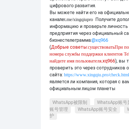
цифрового развития.
Вы можете найти его на официальн
канале
Получите допо
t.me/xingqiupro
информацию и проверьте личность
предприятия через официальный са
бизнес
телеграмма:
@xq966
(
Добрые советы:
существовать
При по
номера службы поддержки клиентов Tel
xq966
), вы
найдите имя пользователя.
проверить это через сотрудников 
сайта:
https://www.xingqiu.pro/check.htm
является ли компания, которая с ва
официальным лицом планеты
WhatsApp被限制
WhatsApp账
账号管理
WhatsApp账号安全
护