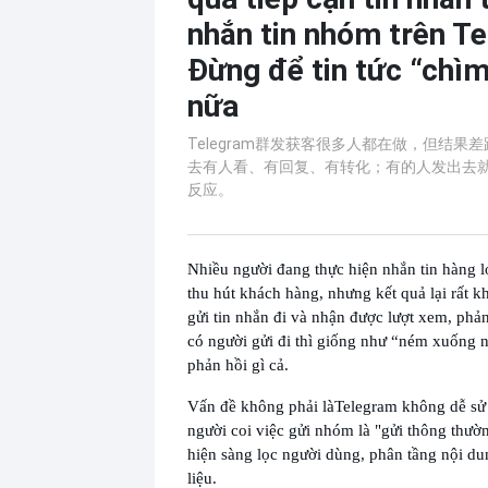
nhắn tin nhóm trên T
Đừng để tin tức “chìm
nữa
Telegram群发获客很多人都在做，但结果
去有人看、有回复、有转化；有的人发出去就
反应。
Nhiều người đang thực hiện nhắn tin hàng l
thu hút khách hàng, nhưng kết quả lại rất k
gửi tin nhắn đi và nhận được lượt xem, phả
có người gửi đi thì giống như “ném xuống 
phản hồi gì cả.
Vấn đề không phải là
Telegram không dễ sử
người coi việc gửi nhóm là "gửi thông thư
hiện sàng lọc người dùng, phân tầng nội d
liệu.