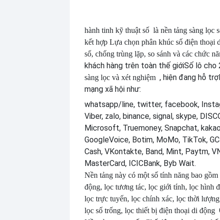
hành tinh kỹ thuật số
là nền tảng sàng lọc 
kết hợp
Lựa chọn phân khúc số điện thoại d
số, chống trùng lặp, so sánh và các chức n
khách hàng trên toàn thế giới
Số lô cho 
, hiện đang hỗ trợ
sàng lọc và xét nghiệm
mạng xã hội như:
whatsapp/line, twitter, facebook, Insta
Viber, zalo, binance, signal, skype, DI
Microsoft, Truemoney, Snapchat, kakao
GoogleVoice, Botim, MoMo, TikTok, GCa
Cash, VKontakte, Band, Mint, Paytm, VN
MasterCard, ICICBank, Byb Wait.
Nền tảng này có một số tính năng bao gồm
động, lọc tương tác, lọc giới tính, lọc hình đ
lọc trực tuyến, lọc chính xác, lọc thời lượng
lọc số trống, lọc thiết bị điện thoại di động