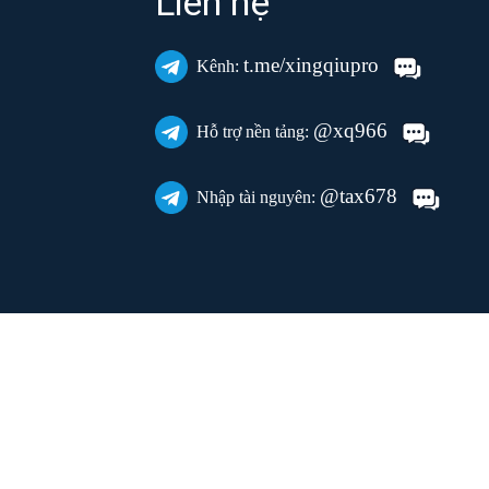
Liên hệ
t.me/xingqiupro
Kênh:
@xq966
Hỗ trợ nền tảng:
@tax678
Nhập tài nguyên: