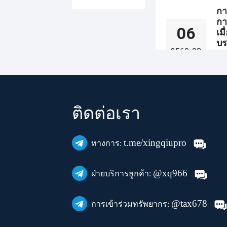
อัต
กา
แปล
Skype
กา
เพื
06
เม
DISCORD
บร
2569-08
บท
Amazon
Wha
ฐา
Microsoft
จะซ
ผู
จัก
ติดต่อเรา
จำ
Truemoney
ใช้
06
ลู
ผลิ
Snapchat
2569-08
Dig
t.me/xingqiupro
ทางการ:
อง
Telegram
เว็
กิจ
@xq966
ฝ่ายบริการลูกค้า:
ผู
ตรว
Kakao
แร
ข้อ
06
กา
พื้
@tax678
Wish
การเข้าร่วมทรัพยากร:
2569-08
Dig
องค
GoogleVoice