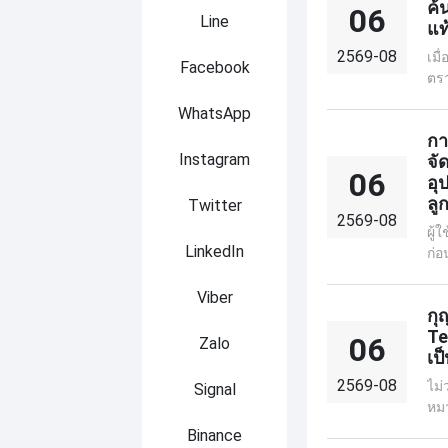
ค้
06
Line
แท
2569-08
เมื
Facebook
ตรา
เพิ
WhatsApp
จำน
กา
ทั่
Instagram
จั
ผลิ
06
อุ
เท่
ลู
Twitter
บริ
2569-08
ต่อ
ผู้
กำล
LinkedIn
ก่อ
Win
ในด
Viber
กุ
ปร
Te
06
Zalo
เป
2569-08
ไม่
Signal
หมา
ธุร
Binance