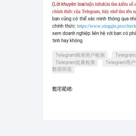
(
Lời khuyên loại:
hiện hữu
Khi tìm kiếm số 
chính thức của Telegram, hãy nhớ tìm tên 
bạn cũng có thể xác minh thông qua nh
chính thức:
https://www.xingqiu.pro/check
xem doanh nghiệp liên hệ với bạn có ph
tinh hay không
Telegram精准用户检测
Teleg
Telegram批量检测
Telegram用
数据筛选
数҈字҈星҈球҈͏