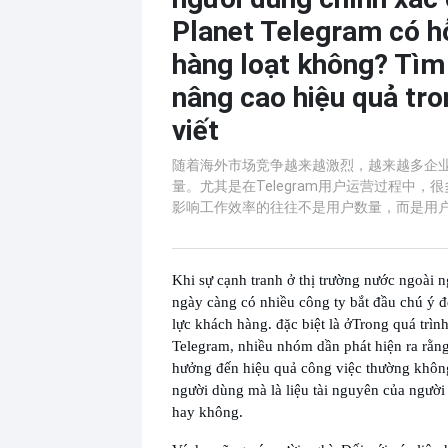
Planet Telegram có hỗ
hàng loạt không? Tìm
nâng cao hiệu quả tro
viết
随着海外市场竞争越来越激烈，越来越多企
量。尤其是在Telegram用户运营过程中，
影响工作效率的往往不是用户数量，而是用
Khi sự cạnh tranh ở thị trường nước ngoài n
ngày càng có nhiều công ty bắt đầu chú ý 
lực khách hàng. đặc biệt là ở
Trong quá trìn
Telegram, nhiều nhóm dần phát hiện ra rằng
hưởng đến hiệu quả công việc thường không
người dùng mà là liệu tài nguyên của người
hay không.