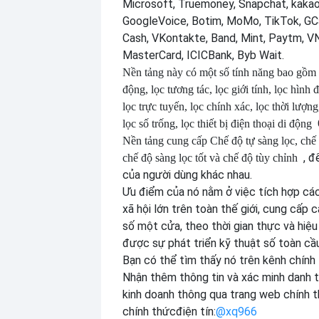
Microsoft, Truemoney, Snapchat, kakao
GoogleVoice, Botim, MoMo, TikTok, GCa
Cash, VKontakte, Band, Mint, Paytm, VN
MasterCard, ICICBank, Byb Wait.
Nền tảng này có một số tính năng bao gồm
động, lọc tương tác, lọc giới tính, lọc hình đ
lọc trực tuyến, lọc chính xác, lọc thời lượng
lọc số trống, lọc thiết bị điện thoại di động
Nền tảng cung cấp
Chế độ tự sàng lọc, chế 
, đ
chế độ sàng lọc tốt và chế độ tùy chỉnh
của người dùng khác nhau.
Ưu điểm của nó nằm ở việc tích hợp cá
xã hội lớn trên toàn thế giới, cung cấp 
số một cửa, theo thời gian thực và hiệu
được sự phát triển kỹ thuật số toàn cầu
Bạn có thể tìm thấy nó trên kênh chính
Nhận thêm thông tin và xác minh danh t
kinh doanh thông qua trang web chính t
chính thức
điện tín:
@xq966