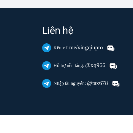
Liên hệ
t.me/xingqiupro
Kênh:
@xq966
Hỗ trợ nền tảng:
@tax678
Nhập tài nguyên: