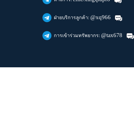
@xq966
ฝ่ายบริการลูกค้า:
@tax678
การเข้าร่วมทรัพยากร: