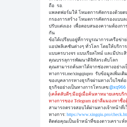
รอ.
ถือ
แพลตฟอร์มให้
โหมดการคัดกรองด้วยต
กรองการสร้าง โหมดการคัดกรองแบบละเ
เพื่อตอบสนองความต้องการข
ปรับแต่งเอง
กัน
ข้อได้เปรียบอยู่ที่การบูรณาการเครือข่
แอปพลิเคชันต่างๆ ทั่วโลก โดยให้บริก
แบบครบวงจร แบบเรียลไทม์ และมีประสิทธ
คุณบรรลุการพัฒนาดิจิทัลระดับโลก
คุณสามารถค้นหาได้จากช่องทางอย่างเป
ทางการ
รับข้อมูลเพิ่ม
t.me/xingqiupro
ของบุคลากรทางธุรกิจผ่านทางเว็บไซต์อ
ธุรกิจอย่างเป็นทางการ
โทรเลข:
@xq966
(
เคล็ดลับดีๆ:
มีอยู่
เมื่อค้นหาหมายเลขบริก
ทางการของ Telegram อย่าลืมมองหาชื่อผู
สามารถตรวจสอบได้ผ่านทางเจ้าหน้าที่เว็
ทางการ:
https://www.xingqiu.pro/check.h
ติดต่อคุณเป็นเจ้าหน้าที่ของดาวเคราะห์ห