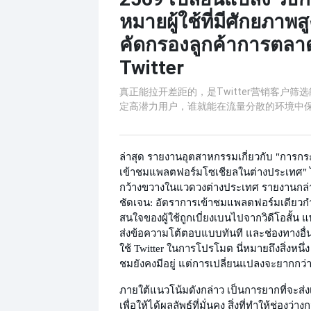
หมายผู้ใช้ที่มีศักยภาพ
คัดกรองลูกค้าการตล
Twitter
真正能拉开差距的，是Twitter营销客户筛
定高潜力用户，谁就能在流量分散的环境中
ล่าสุด รายงานอุตสาหกรรมเกี่ยวกับ "การ
เข้าชมแพลตฟอร์มโซเชียลในต่างประเทศ" ได
กว้างขวางในแวดวงต่างประเทศ รายงานกล่า
ชัดเจน: อัตราการเข้าชมแพลตฟอร์มเดียว
สนใจของผู้ใช้ถูกเบี่ยงเบนไปจากวิดีโอสั้
ส่งข้อความโต้ตอบแบบทันที และช่องทางอื่น 
ใช้ Twitter ในการโปรโมต นี่หมายถึงสิ่งหนึ่
ชมยังคงมีอยู่ แต่การเปลี่ยนแปลงจะยากกว่
ภายใต้แนวโน้มดังกล่าว เป็นการยากที่จะส่ง
เพื่อให้ได้ผลลัพธ์ที่มั่นคง สิ่งที่ทำให้ช่องว่าง