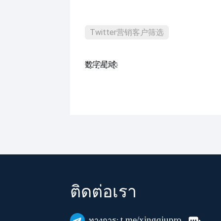
Twitter营销客户筛选
数҈字҈星҈球҈͏
ติดต่อเรา
t.me/xingqiupro
ทางการ: